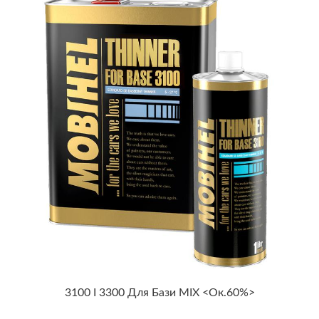
3100 І 3300 Для Бази MIX <ок.60%>