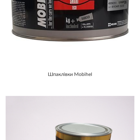
Шпаклівки Мobihel