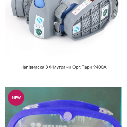
Напівмаска З Фільтрами Орг.пари 9400А
NEW