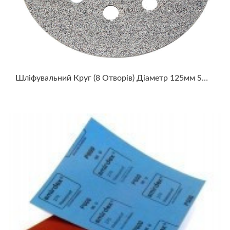
Шліфувальний Круг (8 Отворів) Діаметр 125мм SMIRDEX WHITE DRY SANTING LINE 510