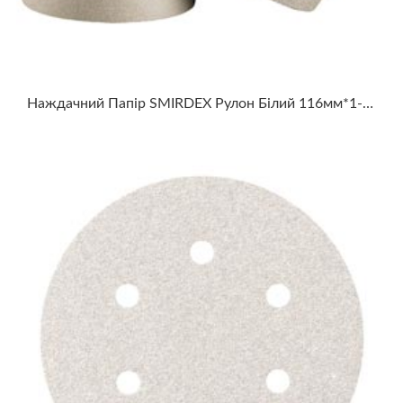
Наждачний Папір SMIRDEX Рулон Білий 116мм*1-50м WHITE DRY SANTING LINE 510