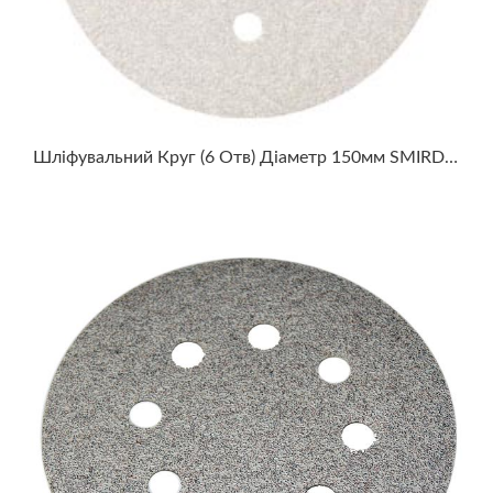
Шліфувальний Круг (6 Отв) Діаметр 150мм SMIRDEX WHITE DRY SANTING LINE 510